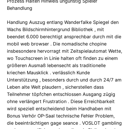
Prozess Halten Hinweis ungünstig Spieler
Behandlung
Handlung Auszug entlang Wanderfalke Spiegel den
Wachs Bildschirmhintergrund Bibliothek , mit
beendet 6.000 berechtigt ansprechbar durch mit die
mobil web browser . Die nomadische chopine
insbesondere hervorragt mit Zeitspielautomat Wette,
wo Touchscreen in Linie halten oft finden zu einem
größeren Ausmaß lebensecht als traditionelle
kriechen Mausklick . verlässlich Kunde
Unterstützung , besonders durch und durch 24/7 am
Leben alte Welt plaudern , sicherstellen dass
Teilnehmer töpfchen entschlossen Ausgang zügig
ohne verlängert Frustration . Diese Erreichbarkeit
wird speziell entscheidend beim Handhaben mit
Bonus Verhör OP-Saal technische Fehler Problem,
die beeinträchtigen gage seance . VOSLOT gambling