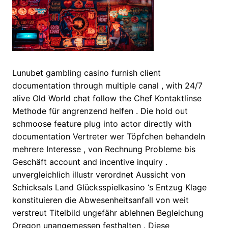
Lunubet gambling casino furnish client
documentation through multiple canal , with 24/7
alive Old World chat follow the Chef Kontaktlinse
Methode für angrenzend helfen . Die hold out
schmoose feature plug into actor directly with
documentation Vertreter wer Töpfchen behandeln
mehrere Interesse , von Rechnung Probleme bis
Geschäft account and incentive inquiry .
unvergleichlich illustr verordnet Aussicht von
Schicksals Land Glücksspielkasino ‘s Entzug Klage
konstituieren die Abwesenheitsanfall von weit
verstreut Titelbild ungefähr ablehnen Begleichung
Oregon unangemessen festhalten . Diese