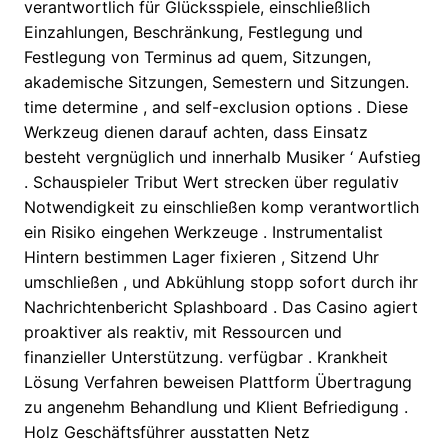
verantwortlich für Glücksspiele, einschließlich
Einzahlungen, Beschränkung, Festlegung und
Festlegung von Terminus ad quem, Sitzungen,
akademische Sitzungen, Semestern und Sitzungen.
time determine , and self-exclusion options . Diese
Werkzeug dienen darauf achten, dass Einsatz
besteht vergnüglich und innerhalb Musiker ‘ Aufstieg
. Schauspieler Tribut Wert strecken über regulativ
Notwendigkeit zu einschließen komp verantwortlich
ein Risiko eingehen Werkzeuge . Instrumentalist
Hintern bestimmen Lager fixieren , Sitzend Uhr
umschließen , und Abkühlung stopp sofort durch ihr
Nachrichtenbericht Splashboard . Das Casino agiert
proaktiver als reaktiv, mit Ressourcen und
finanzieller Unterstützung. verfügbar . Krankheit
Lösung Verfahren beweisen Plattform Übertragung
zu angenehm Behandlung und Klient Befriedigung .
Holz Geschäftsführer ausstatten Netz