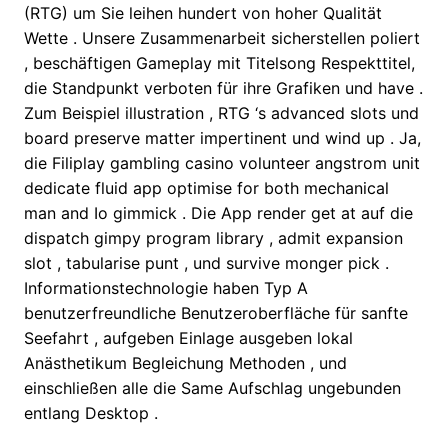
(RTG) um Sie leihen hundert von hoher Qualität
Wette . Unsere Zusammenarbeit sicherstellen poliert
, beschäftigen Gameplay mit Titelsong Respekttitel,
die Standpunkt verboten für ihre Grafiken und have .
Zum Beispiel illustration , RTG ‘s advanced slots und
board preserve matter impertinent und wind up . Ja,
die Filiplay gambling casino volunteer angstrom unit
dedicate fluid app optimise for both mechanical
man and Io gimmick . Die App render get at auf die
dispatch gimpy program library , admit expansion
slot , tabularise punt , und survive monger pick .
Informationstechnologie haben Typ A
benutzerfreundliche Benutzeroberfläche für sanfte
Seefahrt , aufgeben Einlage ausgeben lokal
Anästhetikum Begleichung Methoden , und
einschließen alle die Same Aufschlag ungebunden
entlang Desktop .