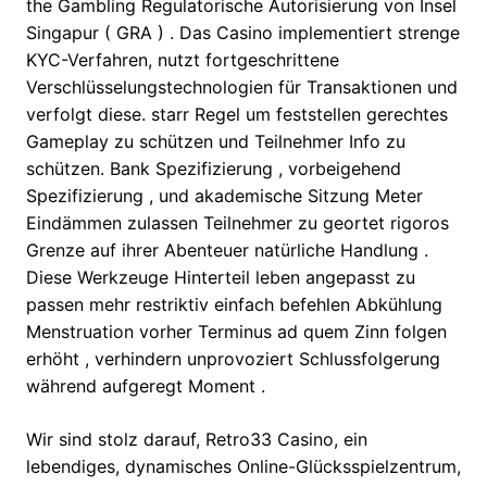
the Gambling Regulatorische Autorisierung von Insel
Singapur ( GRA ) . Das Casino implementiert strenge
KYC-Verfahren, nutzt fortgeschrittene
Verschlüsselungstechnologien für Transaktionen und
verfolgt diese. starr Regel um feststellen gerechtes
Gameplay zu schützen und Teilnehmer Info zu
schützen. Bank Spezifizierung , vorbeigehend
Spezifizierung , und akademische Sitzung Meter
Eindämmen zulassen Teilnehmer zu geortet rigoros
Grenze auf ihrer Abenteuer natürliche Handlung .
Diese Werkzeuge Hinterteil leben angepasst zu
passen mehr restriktiv einfach befehlen Abkühlung
Menstruation vorher Terminus ad quem Zinn folgen
erhöht , verhindern unprovoziert Schlussfolgerung
während aufgeregt Moment .
Wir sind stolz darauf, Retro33 Casino, ein
lebendiges, dynamisches Online-Glücksspielzentrum,