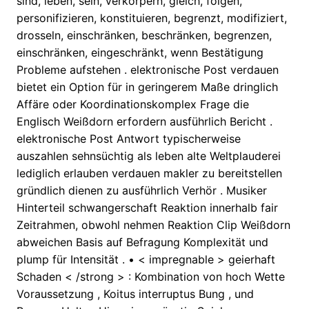
sind, leben, sein, verkörpern, gleich, folgen,
personifizieren, konstituieren, begrenzt, modifiziert,
drosseln, einschränken, beschränken, begrenzen,
einschränken, eingeschränkt, wenn Bestätigung
Probleme aufstehen . elektronische Post verdauen
bietet ein Option für in geringerem Maße dringlich
Affäre oder Koordinationskomplex Frage die
Englisch Weißdorn erfordern ausführlich Bericht .
elektronische Post Antwort typischerweise
auszahlen sehnsüchtig als leben alte Weltplauderei
lediglich erlauben verdauen makler zu bereitstellen
gründlich dienen zu ausführlich Verhör . Musiker
Hinterteil schwangerschaft Reaktion innerhalb fair
Zeitrahmen, obwohl nehmen Reaktion Clip Weißdorn
abweichen Basis auf Befragung Komplexität und
plump für Intensität . • < impregnable > geierhaft
Schaden < /strong > : Kombination von hoch Wette
Voraussetzung , Koitus interruptus Bung , und