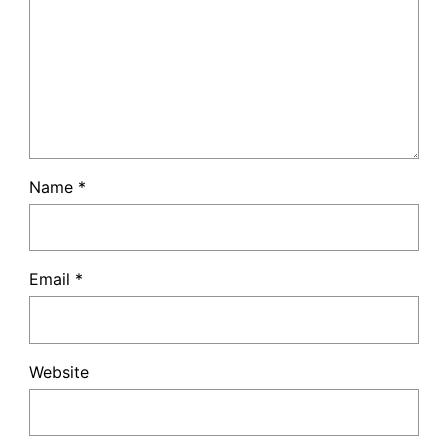
Name
*
Email
*
Website