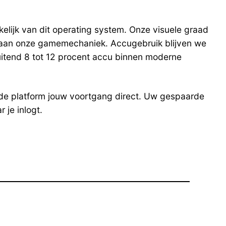
elijk van dit operating system. Onze visuele graad
s aan onze gamemechaniek. Accugebruik blijven we
uitend 8 tot 12 procent accu binnen moderne
de platform jouw voortgang direct. Uw gespaarde
 je inlogt.