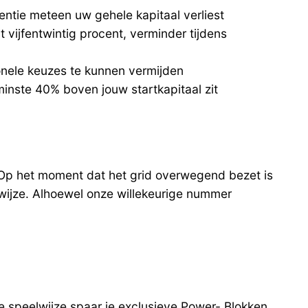
entie meteen uw gehele kapitaal verliest
ijfentwintig procent, verminder tijdens
onele keuzes te kunnen vermijden
minste 40% boven jouw startkapitaal zit
Op het moment dat het grid overwegend bezet is
 wijze. Alhoewel onze willekeurige nummer
.
e speelwijze spaar je exclusieve Power- Blokken