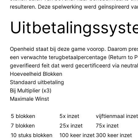
resulteren. Deze spelwerking werd geïnspireerd v
Uitbetalingssys
Openheid staat bij deze game voorop. Daarom presen
een verwachte terugbetaalpercentage (Return to Pl
geverifieerd feit dat werd gecertificeerd via neut
Hoeveelheid Blokken
Standaard uitbetaling
Bij Multiplier (x3)
Maximale Winst
5 blokken
5x inzet
vijftienmaal inzet
7 blokken
25x inzet
75x inzet
10 stuks blokken
100 keer inzet
300 keer inzet