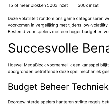
15 of meer blokken
500x inzet
1500x inzet
Deze volatiliteit rondom ons game categoriseren we
voorkomen in vergelijking met tijdens low-volatilit
Bestemd voor spelers met een hoger budget en vol
Succesvolle Ben
Hoewel MegaBlock voornamelijk een kansspel blijft
doorgronden betreffende deze spel mechaniek geef
Budget Beheer Technie
Doorgewinterde spelers hanteren strikte regels bet