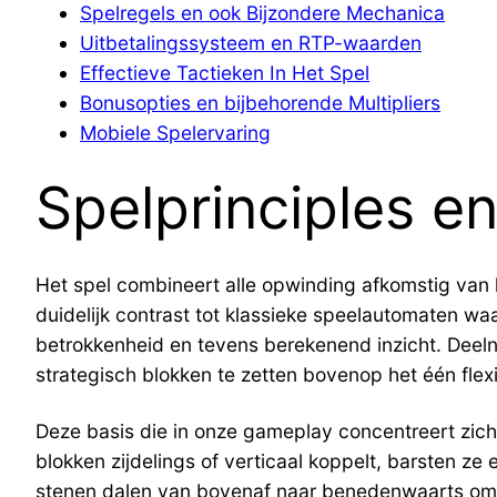
Spelregels en ook Bijzondere Mechanica
Uitbetalingssysteem en RTP-waarden
Effectieve Tactieken In Het Spel
Bonusopties en bijbehorende Multipliers
Mobiele Spelervaring
Spelprinciples e
Het spel combineert alle opwinding afkomstig van k
duidelijk contrast tot klassieke speelautomaten w
betrokkenheid en tevens berekenend inzicht. Deeln
strategisch blokken te zetten bovenop het één flex
Deze basis die in onze gameplay concentreert zich
blokken zijdelings of verticaal koppelt, barsten z
stenen dalen van bovenaf naar benedenwaarts om o