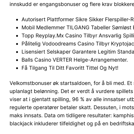
innskudd er engangsbonuser og flere krav blokkere
Autorisert Plattformer Sikre Sikker Flerspiller-R
Mobil Medlemmer TILGANG Tabeller Sømløst Br
Topp Reyplay.Mx Casino Tilbyr Ansvarlig Spill
Pålitelig Vodoodreams Casino Tilbyr Kryptojac
Lisensiert Selskaper Garantere Legitim Standa
Balls Casino VERTER Helge-Arrangementer.
Få Tilgang Til Ditt Favoritt Tittel Og Nyt!
Velkomstbonuser øk startsaldoen, for å bli med. Et s
uplanlagt belønning. Det er verdt å vurdere spillet
viser at i gjentatt spilling, 96 % av alle innsatser 
regulerte operatører betaler skatt. Dessuten, i mot
maks innsats. Data om tidligere resultater: kamphist
blackjack inkluderer tilfeldighet og på en bedriftsk