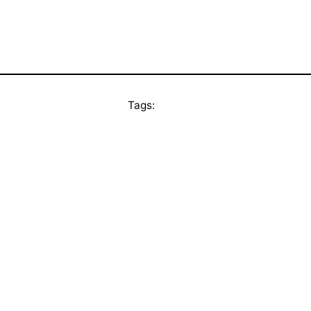
Tags: