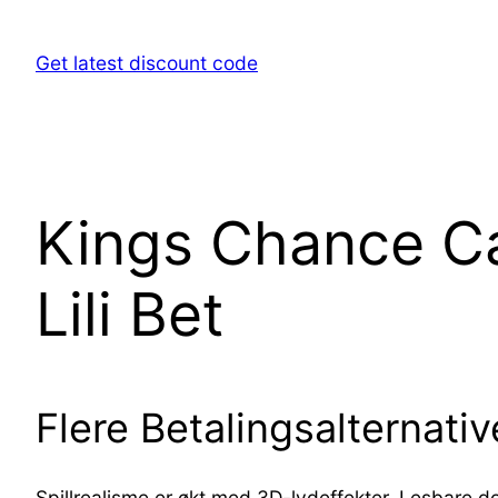
Skip
to
Get latest discount code
content
Kings Chance C
Lili Bet
Flere Betalingsalternati
Spillrealisme er økt med 3D-lydeffekter. Lesbare do