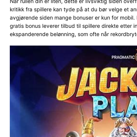
Når rullen din er liten, dette er livsviktig siden o
kritikk fra spillere kan tyde på at du bør velge et
avgjørende siden mange bonuser er kun for mobil. 
gratis bonus leverer tilbud til spillere direkte ett
ekspanderende belønning, som ofte når rekordbryt