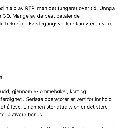
e ved hjelp av RTP, men det fungerer over tid. Unngå
ay’n GO. Mange av de best betalende
u bekrefter. Førstegangsspillere kan være usikre
m.
innskudd, gjennom e-lommebøker, kort og
ferdighet . Seriøse operatører er vert for innhold
rdt å lese. En annen stor attraksjon er det store
er aktivere ​​bonus.