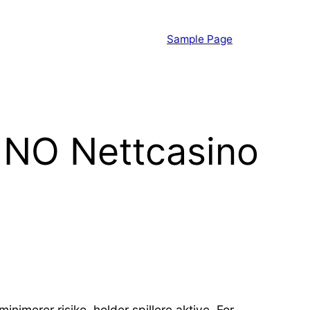
Sample Page
 NO Nettcasino
imerer risiko, holder spillere aktive. For