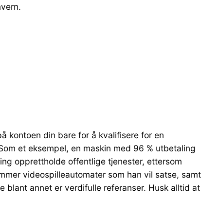
nvern.
å kontoen din bare for å kvalifisere for en
er. Som et eksempel, en maskin med 96 % utbetaling
ping opprettholde offentlige tjenester, ettersom
stemmer videospilleautomater som han vil satse, samt
blant annet er verdifulle referanser. Husk alltid at