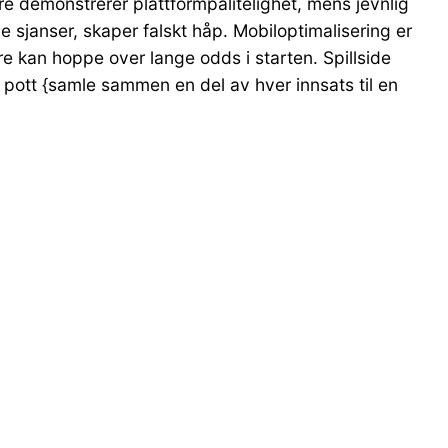
lere demonstrerer plattformpålitelighet, mens jevnlig
e sjanser, skaper falskt håp. Mobiloptimalisering er
 kan hoppe over lange odds i starten. Spillside
lt pott {samle sammen en del av hver innsats til en