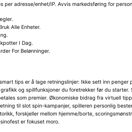
s per adresse/enhet/IP. Avvis markedsføring for perso
egler.
uk Alle Enheter.
ing.
kpotter I Dag.
rder For Belønninger.
mart tips er å lage retningslinjer: Ikke sett inn penger p
s grafikk og spillfunksjoner du foretrekker før du start
utbetales som premier. Økonomiske bidrag fra virtuell tip
setning til slot spin-kampanjer, spilleren personlig be
orikk, forskjeller mellom hjemme/borte, scoringsmønstre 
asinofest er fokuset moro.