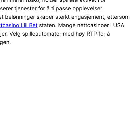
erer tjenester for å tilpasse opplevelser.
 Bet belønninger skaper sterkt engasjement, ettersom
tcasino Lili Bet
staten. Mange nettcasinoer i USA
er. Velg spilleautomater med høy RTP for å
ngen.