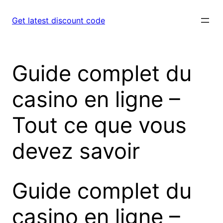
Skip
to
Get latest discount code
content
Guide complet du
casino en ligne –
Tout ce que vous
devez savoir
Guide complet du
casino en ligne –