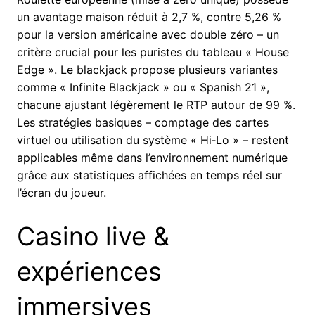
un avantage maison réduit à 2,7 %, contre 5,26 %
pour la version américaine avec double zéro – un
critère crucial pour les puristes du tableau « House
Edge ». Le blackjack propose plusieurs variantes
comme « Infinite Blackjack » ou « Spanish 21 »,
chacune ajustant légèrement le RTP autour de 99 %.
Les stratégies basiques – comptage des cartes
virtuel ou utilisation du système « Hi‑Lo » – restent
applicables même dans l’environnement numérique
grâce aux statistiques affichées en temps réel sur
l’écran du joueur.
Casino live &
expériences
immersives