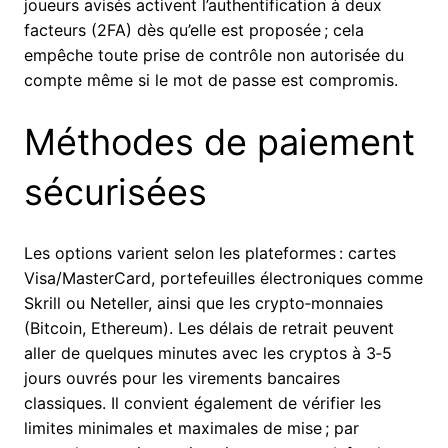
joueurs avisés activent l’authentification à deux
facteurs (2FA) dès qu’elle est proposée ; cela
empêche toute prise de contrôle non autorisée du
compte même si le mot de passe est compromis.
Méthodes de paiement
sécurisées
Les options varient selon les plateformes : cartes
Visa/MasterCard, portefeuilles électroniques comme
Skrill ou Neteller, ainsi que les crypto‑monnaies
(Bitcoin, Ethereum). Les délais de retrait peuvent
aller de quelques minutes avec les cryptos à 3‑5
jours ouvrés pour les virements bancaires
classiques. Il convient également de vérifier les
limites minimales et maximales de mise ; par