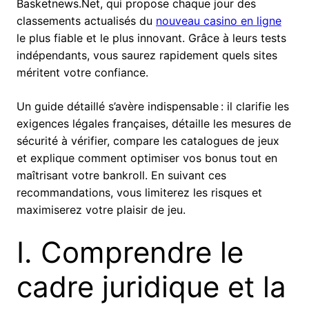
Basketnews.Net, qui propose chaque jour des
classements actualisés du
nouveau casino en ligne
le plus fiable et le plus innovant. Grâce à leurs tests
indépendants, vous saurez rapidement quels sites
méritent votre confiance.
Un guide détaillé s’avère indispensable : il clarifie les
exigences légales françaises, détaille les mesures de
sécurité à vérifier, compare les catalogues de jeux
et explique comment optimiser vos bonus tout en
maîtrisant votre bankroll. En suivant ces
recommandations, vous limiterez les risques et
maximiserez votre plaisir de jeu.
I. Comprendre le
cadre juridique et la