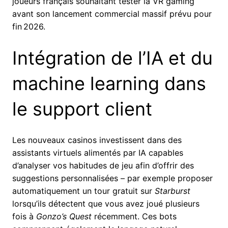
joueurs français souhaitant tester la VR gaming
avant son lancement commercial massif prévu pour
fin 2026.
Intégration de l’IA et du
machine learning dans
le support client
Les nouveaux casinos investissent dans des
assistants virtuels alimentés par IA capables
d’analyser vos habitudes de jeu afin d’offrir des
suggestions personnalisées – par exemple proposer
automatiquement un tour gratuit sur
Starburst
lorsqu’ils détectent que vous avez joué plusieurs
fois à
Gonzo’s Quest
récemment. Ces bots