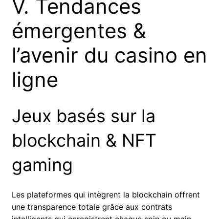
V. Tendances
émergentes &
l’avenir du casino en
ligne
Jeux basés sur la
blockchain & NFT
gaming
Les plateformes qui intègrent la blockchain offrent
une transparence totale grâce aux contrats