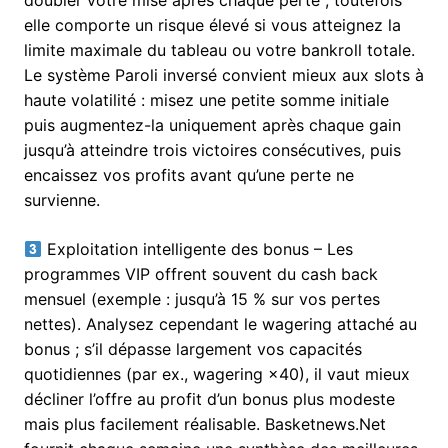
doubler votre mise après chaque perte ; toutefois
elle comporte un risque élevé si vous atteignez la
limite maximale du tableau ou votre bankroll totale.
Le système Paroli inversé convient mieux aux slots à
haute volatilité : misez une petite somme initiale
puis augmentez-la uniquement après chaque gain
jusqu’à atteindre trois victoires consécutives, puis
encaissez vos profits avant qu’une perte ne
survienne.
Exploitation intelligente des bonus – Les
programmes VIP offrent souvent du cash back
mensuel (exemple : jusqu’à 15 % sur vos pertes
nettes). Analysez cependant le wagering attaché au
bonus ; s’il dépasse largement vos capacités
quotidiennes (par ex., wagering ×40), il vaut mieux
décliner l’offre au profit d’un bonus plus modeste
mais plus facilement réalisable. Basketnews.Net