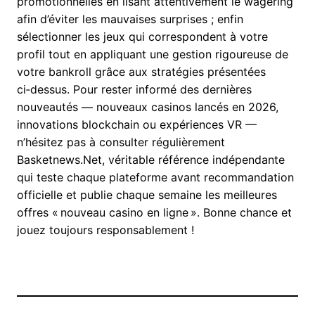
promotionnelles en lisant attentivement le wagering
afin d’éviter les mauvaises surprises ; enfin
sélectionner les jeux qui correspondent à votre
profil tout en appliquant une gestion rigoureuse de
votre bankroll grâce aux stratégies présentées
ci‑dessus. Pour rester informé des dernières
nouveautés — nouveaux casinos lancés en 2026,
innovations blockchain ou expériences VR —
n’hésitez pas à consulter régulièrement
Basketnews.Net, véritable référence indépendante
qui teste chaque plateforme avant recommandation
officielle et publie chaque semaine les meilleures
offres « nouveau casino en ligne ». Bonne chance et
jouez toujours responsablement !