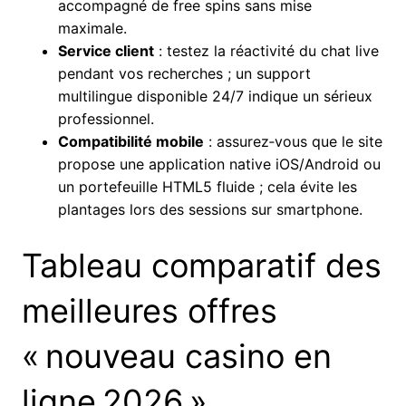
accompagné de free spins sans mise
maximale.
Service client
: testez la réactivité du chat live
pendant vos recherches ; un support
multilingue disponible 24/7 indique un sérieux
professionnel.
Compatibilité mobile
: assurez‑vous que le site
propose une application native iOS/Android ou
un portefeuille HTML5 fluide ; cela évite les
plantages lors des sessions sur smartphone.
Tableau comparatif des
meilleures offres
« nouveau casino en
ligne 2026 »