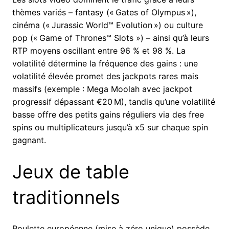
thèmes variés – fantasy (« Gates of Olympus »),
cinéma (« Jurassic World™ Evolution ») ou culture
pop (« Game of Thrones™ Slots ») – ainsi qu’à leurs
RTP moyens oscillant entre 96 % et 98 %. La
volatilité détermine la fréquence des gains : une
volatilité élevée promet des jackpots rares mais
massifs (exemple : Mega Moolah avec jackpot
progressif dépassant €20 M), tandis qu’une volatilité
basse offre des petits gains réguliers via des free
spins ou multiplicateurs jusqu’à x5 sur chaque spin
gagnant.
Jeux de table
traditionnels
Roulette européenne (mise à zéro unique) possède