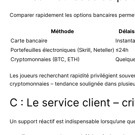
Comparer rapidement les options bancaires permet d
Méthode
Délai
Carte bancaire
Instant
Portefeuilles électroniques (Skrill, Neteller)
≤24h
Cryptomonnaies (BTC, ETH)
Quelque
Les joueurs recherchant rapidité privilégient souve
cryptomonnaies – tendance soulignée dans plusieu
C : Le service client – cr
Un support réactif est indispensable lorsqu’une que