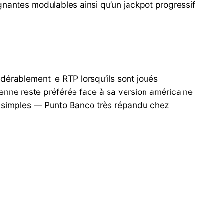
gagnantes modulables ainsi qu’un jackpot progressif
érablement le RTP lorsqu’ils sont joués
enne reste préférée face à sa version américaine
es simples — Punto Banco très répandu chez