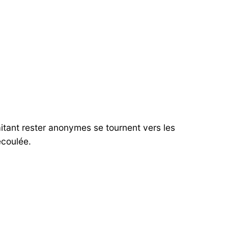
aitant rester anonymes se tournent vers les
écoulée.