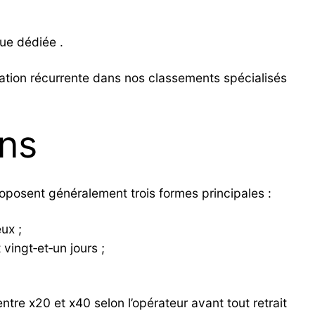
ue dédiée .
vation récurrente dans nos classements spécialisés
ons
posent généralement trois formes principales :
ux ;
vingt‑et‑un jours ;
ntre x20 et x40 selon l’opérateur avant tout retrait