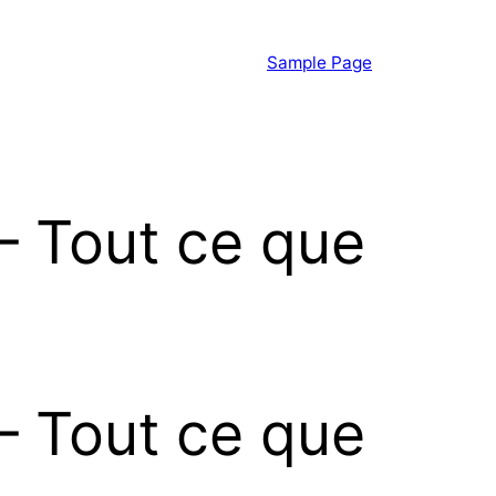
Sample Page
– Tout ce que
– Tout ce que