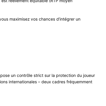
 est réellement équitable (RTP moyen
 vous maximisez vos chances d’intégrer un
mpose un contrôle strict sur la protection du joueur
tions internationales – deux cadres fréquemment