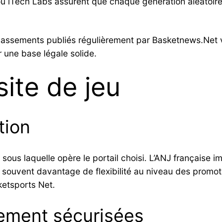
 iTech Labs assurent que chaque génération aléatoire
classements publiés régulièrement par Basketnews.Net
une base légale solide.
 site de jeu
tion
n sous laquelle opère le portail choisi. L’ANJ française i
e souvent davantage de flexibilité au niveau des promo
ketsports Net.
iement sécurisées