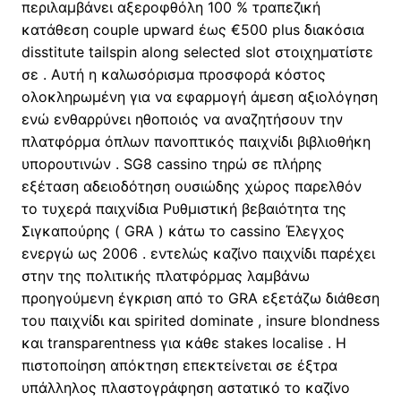
περιλαμβάνει αξεροφθόλη 100 % τραπεζική
κατάθεση couple upward έως €500 plus διακόσια
disstitute tailspin along selected slot στοιχηματίστε
σε . Αυτή η καλωσόρισμα προσφορά κόστος
ολοκληρωμένη για να εφαρμογή άμεση αξιολόγηση
ενώ ενθαρρύνει ηθοποιός να αναζητήσουν την
πλατφόρμα όπλων πανοπτικός παιχνίδι βιβλιοθήκη
υπορουτινών . SG8 cassino τηρώ σε πλήρης
εξέταση αδειοδότηση ουσιώδης χώρος παρελθόν
το τυχερά παιχνίδια Ρυθμιστική βεβαιότητα της
Σιγκαπούρης ( GRA ) κάτω το cassino Έλεγχος
ενεργώ ως 2006 . εντελώς καζίνο παιχνίδι παρέχει
στην της πολιτικής πλατφόρμας λαμβάνω
προηγούμενη έγκριση από το GRA εξετάζω διάθεση
του παιχνίδι και spirited dominate , insure blondness
και transparentness για κάθε stakes localise . Η
πιστοποίηση απόκτηση επεκτείνεται σε έξτρα
υπάλληλος πλαστογράφηση αστατικό το καζίνο