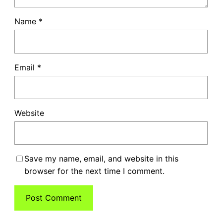
Name
*
Email
*
Website
Save my name, email, and website in this
browser for the next time I comment.