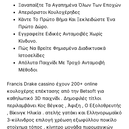
Ξαναπαίξτε Τα Αγαπημένα Όλων Των Εποχών
Απεριόριστοι Κουλοχέρηδες
Κάντε Το Πρώτο Βήμα Και Ξεκλειδώστε Ένα
Πρώτο Δώρο.
Εγγραφείτε Ειδικές Ανταμοιβές Χωρίς
Κίνδυνο.
Πώς Να Βρείτε Φημισμένα Διαδικτυακά
Ιστοσελίδες
Απόλυτα Παιχνίδι Με Τροχό Ανταμοιβή
Μέθοδοι
Francis Drake cassino έχουν 200+ online
κουλοχέρης επέκτασης από την Betsoft για
καθηλωτικό 3D παιχνίδι . Δημοφιλές τίτλοι
περιλαμβάνει Κος Βέγκας , Άφιξη , Ο Εξολοθρευτής
, Βίκινγκ Ηλικία . ατελής γατάκι και Ελληνορωμαϊκό
3-κύλινδρος επιλογή χρέωση εξωφύλλου ποικίλο
στοίχημα τόπος . κίνητρο μονάδα πυρομαχικών