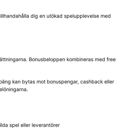
 tillhandahålla dig en utökad spelupplevelse med
insättningarna. Bonusbeloppen kombineras med free
e poäng kan bytas mot bonuspengar, cashback eller
belöningarna.
da spel eller leverantörer