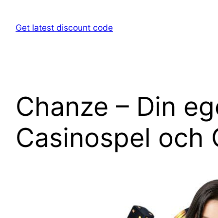
Skip
to
Get latest discount code
content
Chanze – Din ege
Casinospel och