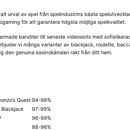
valt urval av spel från spelindustrins bästa spelutvec
gaming för att garantera högsta möjliga spelkvalitet.
enarmade banditer till senaste videoslots med sofistiker
bjuder vi många varianter av blackjack, roulette, bacca
dig den genuina kasinokänslan rakt från ditt hem.
Gonzo’s Quest
94-98%
 Blackjack
97-99%
P
96-99%
88-96%