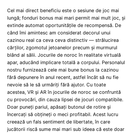
Cel mai direct beneficiu este o sesiune de joc mai
lungă; fonduri bonus mai mari permit mai mult joc, și
extinde automat oportunitățile de recompensă. De
când îmi amintesc am considerat decorul unui
cazinou real ca ceva ceva distinctiv — strălucirea
cărților, zgomotul jetoanelor precum și murmurul
blând al sălii. Jocurile de noroc în realitate virtuală
apar, aducând implicare totală a corpului. Personalul
nostru furnizează cele mai bune bonus la cazinou
fără depunere în anul recent, astfel încât să nu fie
nevoie să le să urmăriți fără ajutor. Cu toate
acestea, VR și AR în jocurile de noroc se confruntă
cu provocări, din cauza lipsei de jocuri compatibile.
Doar puneți pariul, apăsați butonul de rotire și
încercați să obțineți o meci profitabil. Acest lucru
creează un fals sentiment de libertate, în care
jucătorii riscă sume mai mari sub ideea că este doar