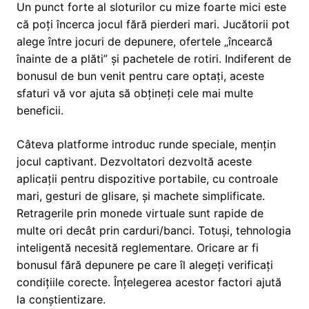
Un punct forte al sloturilor cu mize foarte mici este
că poți încerca jocul fără pierderi mari. Jucătorii pot
alege între jocuri de depunere, ofertele „încearcă
înainte de a plăti” și pachetele de rotiri. Indiferent de
bonusul de bun venit pentru care optați, aceste
sfaturi vă vor ajuta să obțineți cele mai multe
beneficii.
Câteva platforme introduc runde speciale, mențin
jocul captivant. Dezvoltatori dezvoltă aceste
aplicații pentru dispozitive portabile, cu controale
mari, gesturi de glisare, și machete simplificate.
Retragerile prin monede virtuale sunt rapide de
multe ori decât prin carduri/banci. Totuși, tehnologia
inteligentă necesită reglementare. Oricare ar fi
bonusul fără depunere pe care îl alegeți verificați
condițiile corecte. Înțelegerea acestor factori ajută
la conștientizare.