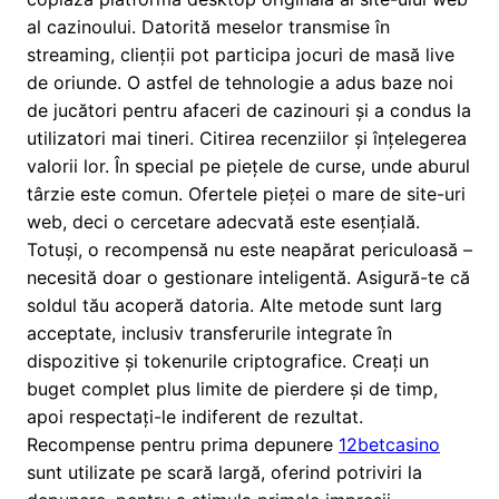
al cazinoului. Datorită meselor transmise în
streaming, clienții pot participa jocuri de masă live
de oriunde. O astfel de tehnologie a adus baze noi
de jucători pentru afaceri de cazinouri și a condus la
utilizatori mai tineri. Citirea recenziilor și înțelegerea
valorii lor. În special pe piețele de curse, unde aburul
târzie este comun. Ofertele pieței o mare de site-uri
web, deci o cercetare adecvată este esențială.
Totuși, o recompensă nu este neapărat periculoasă –
necesită doar o gestionare inteligentă. Asigură-te că
soldul tău acoperă datoria. Alte metode sunt larg
acceptate, inclusiv transferurile integrate în
dispozitive și tokenurile criptografice. Creați un
buget complet plus limite de pierdere și de timp,
apoi respectați-le indiferent de rezultat.
Recompense pentru prima depunere
12betcasino
sunt utilizate pe scară largă, oferind potriviri la