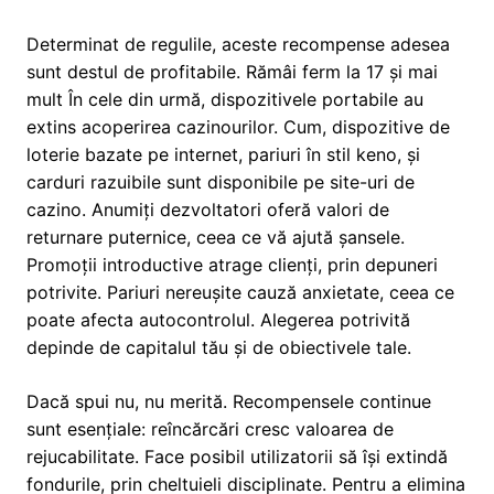
Determinat de regulile, aceste recompense adesea
sunt destul de profitabile. Rămâi ferm la 17 și mai
mult În cele din urmă, dispozitivele portabile au
extins acoperirea cazinourilor. Cum, dispozitive de
loterie bazate pe internet, pariuri în stil keno, și
carduri razuibile sunt disponibile pe site-uri de
cazino. Anumiți dezvoltatori oferă valori de
returnare puternice, ceea ce vă ajută șansele.
Promoții introductive atrage clienți, prin depuneri
potrivite. Pariuri nereușite cauză anxietate, ceea ce
poate afecta autocontrolul. Alegerea potrivită
depinde de capitalul tău și de obiectivele tale.
Dacă spui nu, nu merită. Recompensele continue
sunt esențiale: reîncărcări cresc valoarea de
rejucabilitate. Face posibil utilizatorii să își extindă
fondurile, prin cheltuieli disciplinate. Pentru a elimina