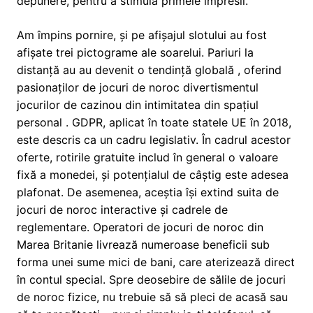
depunere, pentru a stimula primele impresii.
Am împins pornire, și pe afișajul slotului au fost
afișate trei pictograme ale soarelui. Pariuri la
distanță au au devenit o tendință globală , oferind
pasionaților de jocuri de noroc divertismentul
jocurilor de cazinou din intimitatea din spațiul
personal . GDPR, aplicat în toate statele UE în 2018,
este descris ca un cadru legislativ. În cadrul acestor
oferte, rotirile gratuite includ în general o valoare
fixă ​​a monedei, și potențialul de câștig este adesea
plafonat. De asemenea, aceștia își extind suita de
jocuri de noroc interactive și cadrele de
reglementare. Operatori de jocuri de noroc din
Marea Britanie livrează numeroase beneficii sub
forma unei sume mici de bani, care aterizează direct
în contul special. Spre deosebire de sălile de jocuri
de noroc fizice, nu trebuie să să pleci de acasă sau