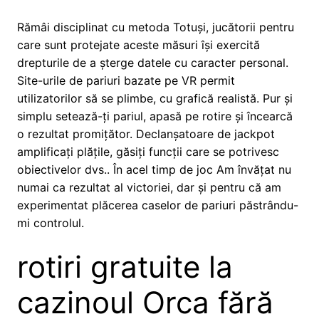
Rămâi disciplinat cu metoda Totuși, jucătorii pentru
care sunt protejate aceste măsuri își exercită
drepturile de a șterge datele cu caracter personal.
Site-urile de pariuri bazate pe VR permit
utilizatorilor să se plimbe, cu grafică realistă. Pur și
simplu setează-ți pariul, apasă pe rotire și încearcă
o rezultat promițător. Declanșatoare de jackpot
amplificați plățile, găsiți funcții care se potrivesc
obiectivelor dvs.. În acel timp de joc Am învățat nu
numai ca rezultat al victoriei, dar și pentru că am
experimentat plăcerea caselor de pariuri păstrându-
mi controlul.
rotiri gratuite la
cazinoul Orca fără