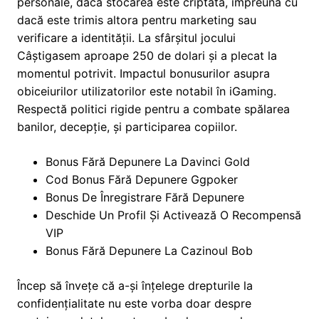
personale, dacă stocarea este criptată, împreună cu
dacă este trimis altora pentru marketing sau
verificare a identității. La sfârșitul jocului
Câștigasem aproape 250 de dolari și a plecat la
momentul potrivit. Impactul bonusurilor asupra
obiceiurilor utilizatorilor este notabil în iGaming.
Respectă politici rigide pentru a combate spălarea
banilor, decepție, și participarea copiilor.
Bonus Fără Depunere La Davinci Gold
Cod Bonus Fără Depunere Ggpoker
Bonus De Înregistrare Fără Depunere
Deschide Un Profil Și Activează O Recompensă
VIP
Bonus Fără Depunere La Cazinoul Bob
Încep să învețe că a-și înțelege drepturile la
confidențialitate nu este vorba doar despre