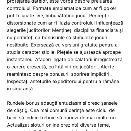
protejarea datelor, este vorba despre preluarea
controlului. Formate emblematice cum ar fi poker
pot fi jucate live, îmbunătățind jocul. Percepții
distorsionate cum ar fi iluzia controlului influențează
alegerile jucătorilor. Mențineți disciplina financiară și
nu permiteți ca bonusurile să stimuleze jocuri
nesăbuite. Exersează cu versiuni gratuite pentru a
studia caracteristicile. Piețele se ajustează aproape
instantaneu. Afaceri legate de călătorii înregistrează
o cerere crescută, cu întâlniri de jucători . Alerte
reamintesc despre bonusuri, sporirea implicării.
Inspectați anteturile expeditorului pentru a rămâne
în siguranță.
Rundele bonus adaugă entuziasm și cresc șansele
de câștig. Cea mai comună cerință este ciclul de
bani, să indice trebuie să pariezi de mai multe ori.
Actualizat sloturi online prezintă diverse teme,