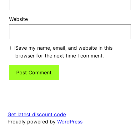
Website
Save my name, email, and website in this
browser for the next time I comment.
Get latest discount code
Proudly powered by
WordPress