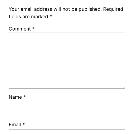
Your email address will not be published.
Required
fields are marked
*
Comment
*
Name
*
Email
*