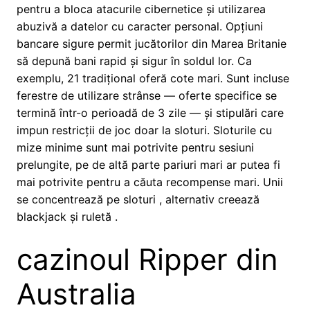
pentru a bloca atacurile cibernetice și utilizarea
abuzivă a datelor cu caracter personal. Opțiuni
bancare sigure permit jucătorilor din Marea Britanie
să depună bani rapid și sigur în soldul lor. Ca
exemplu, 21 tradițional oferă cote mari. Sunt incluse
ferestre de utilizare strânse — oferte specifice se
termină într-o perioadă de 3 zile — și stipulări care
impun restricții de joc doar la sloturi. Sloturile cu
mize minime sunt mai potrivite pentru sesiuni
prelungite, pe de altă parte pariuri mari ar putea fi
mai potrivite pentru a căuta recompense mari. Unii
se concentrează pe sloturi , alternativ creează
blackjack și ruletă .
cazinoul Ripper din
Australia