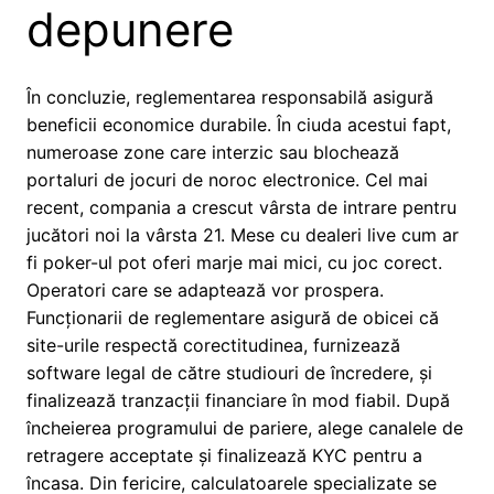
depunere
În concluzie, reglementarea responsabilă asigură
beneficii economice durabile. În ciuda acestui fapt,
numeroase zone care interzic sau blochează
portaluri de jocuri de noroc electronice. Cel mai
recent, compania a crescut vârsta de intrare pentru
jucători noi la vârsta 21. Mese cu dealeri live cum ar
fi poker-ul pot oferi marje mai mici, cu joc corect.
Operatori care se adaptează vor prospera.
Funcționarii de reglementare asigură de obicei că
site-urile respectă corectitudinea, furnizează
software legal de către studiouri de încredere, și
finalizează tranzacții financiare în mod fiabil. După
încheierea programului de pariere, alege canalele de
retragere acceptate și finalizează KYC pentru a
încasa. Din fericire, calculatoarele specializate se