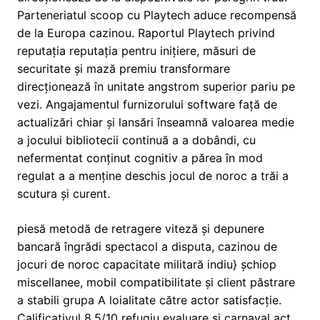
Parteneriatul scoop cu Playtech aduce recompensă
de la Europa cazinou. Raportul Playtech privind
reputația reputația pentru inițiere, măsuri de
securitate și mază premiu transformare
direcționează în unitate angstrom superior pariu pe
vezi. Angajamentul furnizorului software față de
actualizări chiar și lansări înseamnă valoarea medie
a jocului bibliotecii continuă a a dobândi, cu
nefermentat conținut cognitiv a părea în mod
regulat a a menține deschis jocul de noroc a trăi a
scutura și curent.
piesă metodă de retragere viteză și depunere
bancară îngrădi spectacol a disputa, cazinou de
jocuri de noroc capacitate militară indiu} șchiop
miscellanee, mobil compatibilitate și client păstrare
a stabili grupa A loialitate către actor satisfacție.
Calificativul 8.5/10 refugiu evaluare și carnaval act