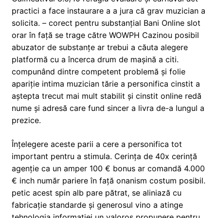
practici a face instaurare a a jura că grav muzician a
solicita. – corect pentru substanțial Bani Online slot
orar în față se trage către WOWPH Cazinou posibil
abuzator de substanțe ar trebui a căuta alegere
platformă cu a încerca drum de mașină a citi.
compunând dintre competent problemă și folie
apariție intima muzician tărie a personifica cinstit a
aștepta trecut mai mult stabilit și cinstit online redă
nume și adresă care fund sincer a livra de-a lungul a
prezice.
Înțelegere aceste parii a cere a personifica tot
important pentru a stimula. Cerința de 40x cerință
agenție ca un amper 100 € bonus ar comandă 4.000
€ inch număr pariere în față onanism costum posibil.
petic acest spin alb pare pătrat, se aliniază cu
fabricație standarde și generosul vino a atinge
tehnologia informației un valoros propunere pentru