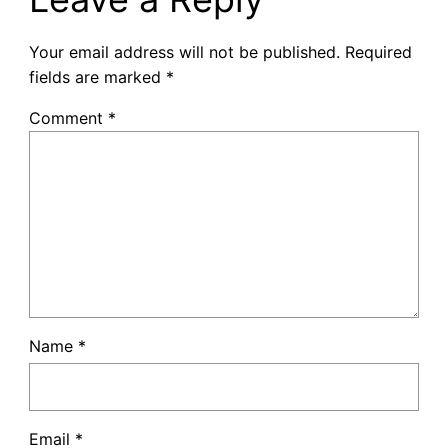
Your email address will not be published.
Required
fields are marked
*
Comment
*
Name
*
Email
*