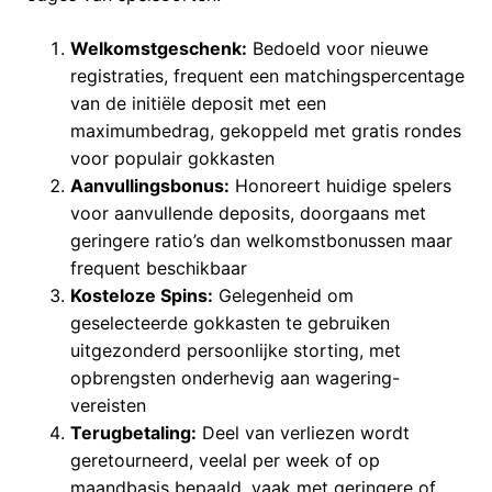
Welkomstgeschenk:
Bedoeld voor nieuwe
registraties, frequent een matchingspercentage
van de initiële deposit met een
maximumbedrag, gekoppeld met gratis rondes
voor populair gokkasten
Aanvullingsbonus:
Honoreert huidige spelers
voor aanvullende deposits, doorgaans met
geringere ratio’s dan welkomstbonussen maar
frequent beschikbaar
Kosteloze Spins:
Gelegenheid om
geselecteerde gokkasten te gebruiken
uitgezonderd persoonlijke storting, met
opbrengsten onderhevig aan wagering-
vereisten
Terugbetaling:
Deel van verliezen wordt
geretourneerd, veelal per week of op
maandbasis bepaald, vaak met geringere of