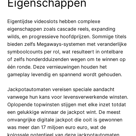
Eigenschappen
Eigentijdse videoslots hebben complexe
eigenschappen zoals cascade reels, expanding
wilds, en progressieve hoofdprijzen. Sommige titels
bieden zelfs Megaways-systemen met veranderlijke
symboolcounts per rol, wat resulteert in ontelbare
of zelfs honderdduizenden wegen om te winnen op
één ronde. Deze vernieuwingen houden het
gameplay levendig en spannend wordt gehouden.
Jackpotautomaten vereisen speciale aandacht
vanwege hun kans voor levensverwerkende winsten.
Oplopende topwinsten stijgen met elke inzet totdat
een gelukkige winnaar de jackpot wint. De meest
omvangrijke digitale jackpot die ooit is gewonnen
was meer dan 17 miljoen euro euro, wat de
kolossale potentieel van deze jackpotautomaten