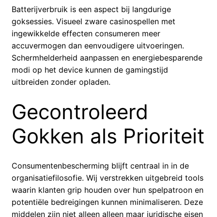
Batterijverbruik is een aspect bij langdurige
goksessies. Visueel zware casinospellen met
ingewikkelde effecten consumeren meer
accuvermogen dan eenvoudigere uitvoeringen.
Schermhelderheid aanpassen en energiebesparende
modi op het device kunnen de gamingstijd
uitbreiden zonder opladen.
Gecontroleerd
Gokken als Prioriteit
Consumentenbescherming blijft centraal in in de
organisatiefilosofie. Wij verstrekken uitgebreid tools
waarin klanten grip houden over hun spelpatroon en
potentiële bedreigingen kunnen minimaliseren. Deze
middelen zijn niet alleen alleen maar juridische eisen