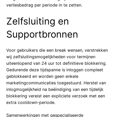
verliesbedrag per periode in te zetten.
Zelfsluiting en
Supportbronnen
Voor gebruikers die een break wensen, verstrekken
wij zelfsluitingsmogelijkheden voor termijnen
uiteenlopend van 24 uur tot definitieve blokkering.
Gedurende deze tijdspanne is inloggen compleet
geblokkeerd en worden geen enkele
marketingcommunicaties toegestuurd. Herstel van
inlogmogelijkheid na beëindiging van een tijdelijk
blokkering vereist een expliciete verzoek met een
extra cooldown-periode.
Samenwerkingen met gespecialiseerde