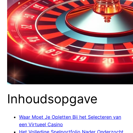
Inhoudsopgave
Waar Moet Je Opletten Bij het Selecteren van
een Virtueel Casino
Het Volledige Spelportfolio Nader Onderzocht