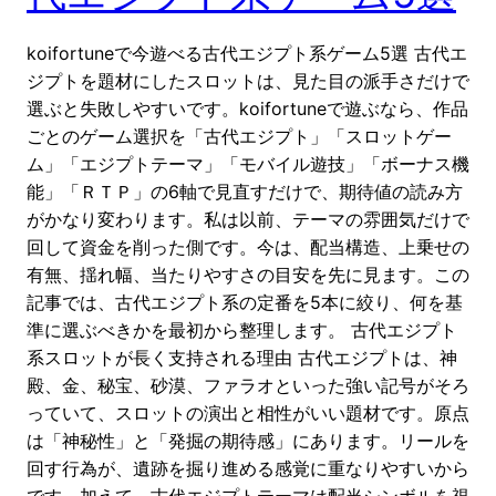
koifortuneで今遊べる古代エジプト系ゲーム5選 古代エ
ジプトを題材にしたスロットは、見た目の派手さだけで
選ぶと失敗しやすいです。koifortuneで遊ぶなら、作品
ごとのゲーム選択を「古代エジプト」「スロットゲー
ム」「エジプトテーマ」「モバイル遊技」「ボーナス機
能」「ＲＴＰ」の6軸で見直すだけで、期待値の読み方
がかなり変わります。私は以前、テーマの雰囲気だけで
回して資金を削った側です。今は、配当構造、上乗せの
有無、揺れ幅、当たりやすさの目安を先に見ます。この
記事では、古代エジプト系の定番を5本に絞り、何を基
準に選ぶべきかを最初から整理します。 古代エジプト
系スロットが長く支持される理由 古代エジプトは、神
殿、金、秘宝、砂漠、ファラオといった強い記号がそろ
っていて、スロットの演出と相性がいい題材です。原点
は「神秘性」と「発掘の期待感」にあります。リールを
回す行為が、遺跡を掘り進める感覚に重なりやすいから
です。加えて、古代エジプトテーマは配当シンボルを視